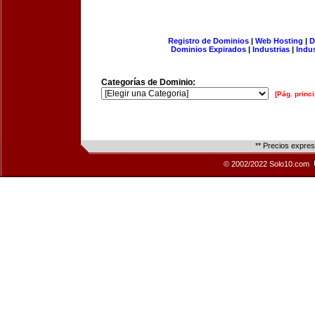
Registro de Dominios
|
Web Hosting
|
D
Dominios Expirados
|
Industrias
|
Indu
Categorías de Dominio:
[Pág. princi
** Precios expre
© 2002/2022 Solo10.com