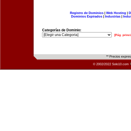
Registro de Dominios
|
Web Hosting
|
D
Dominios Expirados
|
Industrias
|
Indu
Categorías de Dominio:
[Pág. princi
** Precios expre
© 2002/2022 Solo10.com