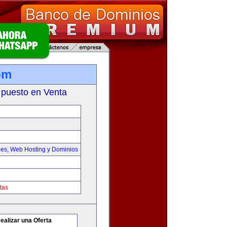
om
 puesto en Venta
les
,
Web Hosting y Dominios
tas
ealizar una Oferta