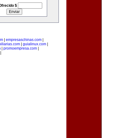
Ofrecido $
om
|
empresaschinas.com
|
iliarias.com
|
guialinux.com
|
m
|
promoempresa.com
|
|