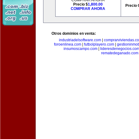
COMPRAR AHORA
Precio $
1,800.00
Precio 
COMPRAR AHORA
Otros dominios en venta:
industriadelsoftware.com
|
comprarviviendas.c
foroenlinea.com
|
futbolplayero.com
|
gestioninmob
insumoscampo.com
|
lideresdenegocios.co
rematedeganado.com