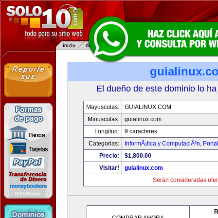
guialinux.c
El dueño de este dominio lo ha
Mayusculas:
GUIALINUX.COM
Minusculas:
guialinux.com
Longitud:
9 caracteres
Categorias:
InformÃ¡tica y ComputaciÃ³n
,
Porta
Precio:
$1,800.00
Visitar!
guialinux.com
Serán consideradas ofer
R