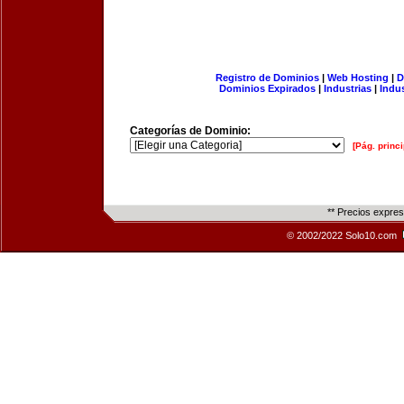
Registro de Dominios
|
Web Hosting
|
D
Dominios Expirados
|
Industrias
|
Indu
Categorías de Dominio:
[Pág. princi
** Precios expre
© 2002/2022 Solo10.com