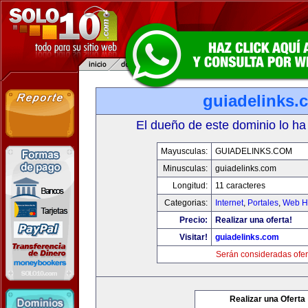
guiadelinks.
El dueño de este dominio lo ha
Mayusculas:
GUIADELINKS.COM
Minusculas:
guiadelinks.com
Longitud:
11 caracteres
Categorias:
Internet
,
Portales
,
Web Ho
Precio:
Realizar una oferta!
Visitar!
guiadelinks.com
Serán consideradas ofer
Realizar una Oferta