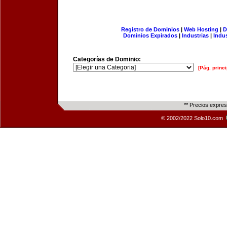
Registro de Dominios
|
Web Hosting
|
D
Dominios Expirados
|
Industrias
|
Indu
Categorías de Dominio:
[Pág. princi
** Precios expre
© 2002/2022 Solo10.com