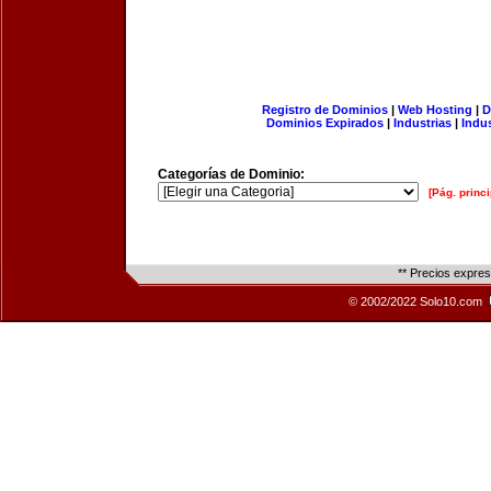
Registro de Dominios
|
Web Hosting
|
D
Dominios Expirados
|
Industrias
|
Indu
Categorías de Dominio:
[Pág. princi
** Precios expre
© 2002/2022 Solo10.com