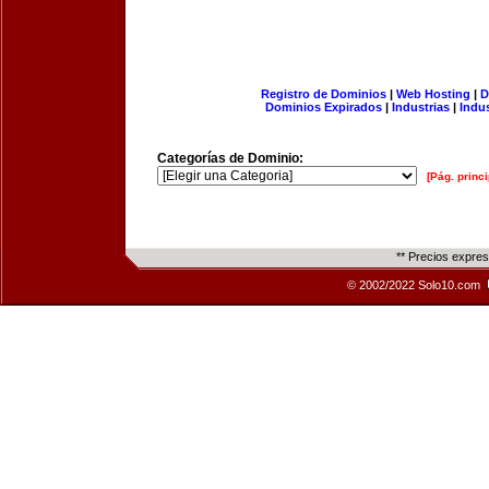
Registro de Dominios
|
Web Hosting
|
D
Dominios Expirados
|
Industrias
|
Indu
Categorías de Dominio:
[Pág. princi
** Precios expre
© 2002/2022 Solo10.com