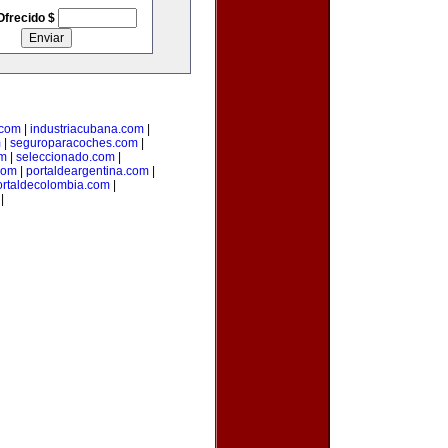
Ofrecido $
.com
|
industriacubana.com
|
m
|
seguroparacoches.com
|
om
|
seleccionado.com
|
com
|
portaldeargentina.com
|
ortaldecolombia.com
|
|