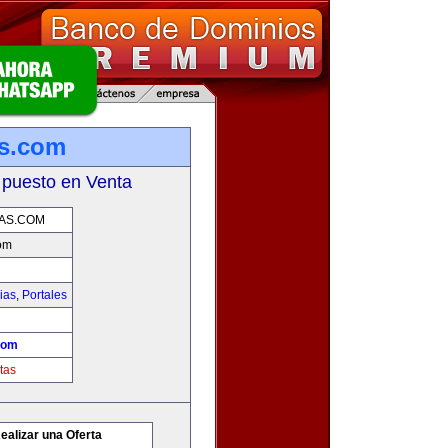
as.com
 puesto en Venta
AS.COM
om
ias
,
Portales
com
tas
ealizar una Oferta