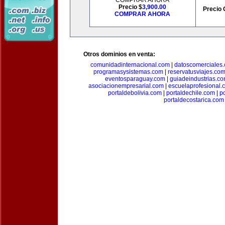
COMPRAR AHORA
Precio $
3,900.00
Precio 
COMPRAR AHORA
Otros dominios en venta:
comunidadinternacional.com
|
datoscomerciales
programasysistemas.com
|
reservatusviajes.co
eventosparaguay.com
|
guiadeindustrias.c
asociacionempresarial.com
|
escuelaprofesional.
portaldebolivia.com
|
portaldechile.com
|
p
portaldecostarica.com