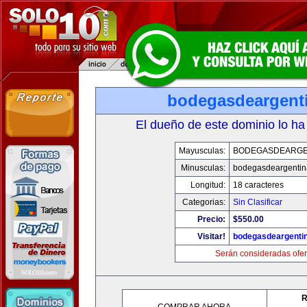
bodegasdeargent
El dueño de este dominio lo ha
Mayusculas:
BODEGASDEARGE
Minusculas:
bodegasdeargenti
Longitud:
18 caracteres
Categorias:
Sin Clasificar
Precio:
$550.00
Visitar!
bodegasdeargenti
Serán consideradas ofer
R