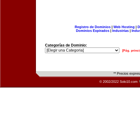
Registro de Dominios
|
Web Hosting
|
D
Dominios Expirados
|
Industrias
|
Indu
Categorías de Dominio:
[Pág. princi
** Precios expre
© 2002/2022 Solo10.com