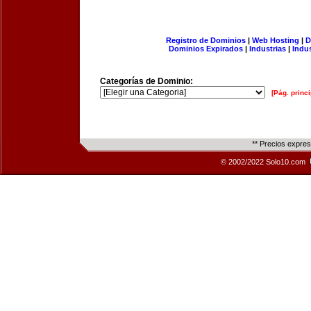
Registro de Dominios
|
Web Hosting
|
D
Dominios Expirados
|
Industrias
|
Indu
Categorías de Dominio:
[Pág. princi
** Precios expre
© 2002/2022 Solo10.com