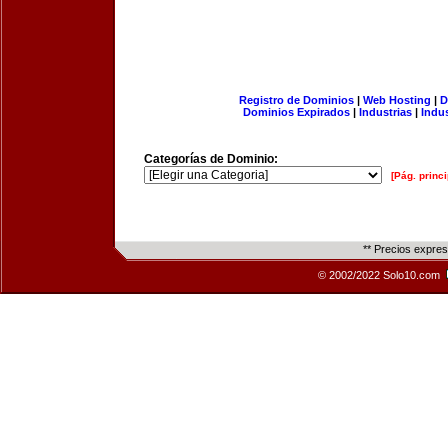
Registro de Dominios
|
Web Hosting
|
D
Dominios Expirados
|
Industrias
|
Indu
Categorías de Dominio:
[Pág. princi
** Precios expre
© 2002/2022 Solo10.com