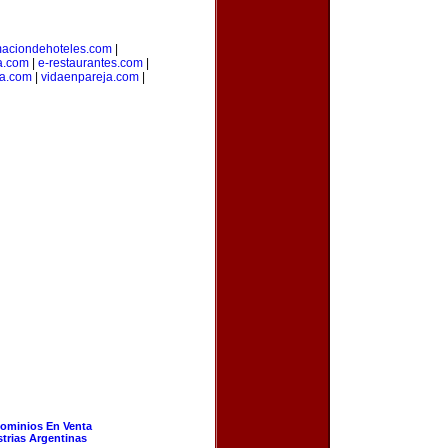
maciondehoteles.com
|
a.com
|
e-restaurantes.com
|
na.com
|
vidaenpareja.com
|
ominios En Venta
strias Argentinas