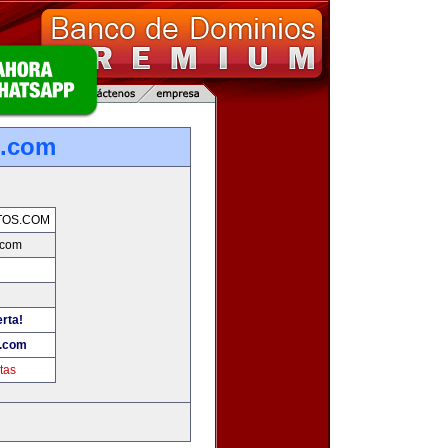
s.com
TOS.COM
.com
erta!
.com
tas