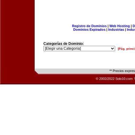
Registro de Dominios
|
Web Hosting
|
D
Dominios Expirados
|
Industrias
|
Indu
Categorías de Dominio:
[Pág. princi
** Precios expre
© 2002/2022 Solo10.com