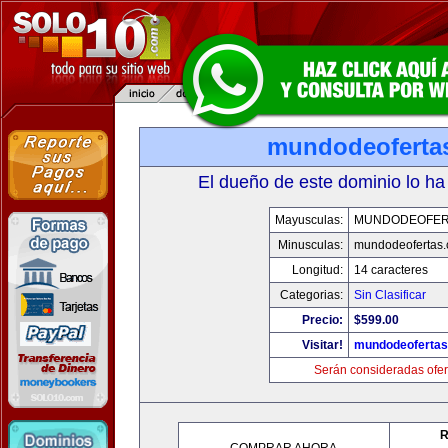
mundodeoferta
El dueño de este dominio lo ha
Mayusculas:
MUNDODEOFER
Minusculas:
mundodeofertas
Longitud:
14 caracteres
Categorias:
Sin Clasificar
Precio:
$599.00
Visitar!
mundodeoferta
Serán consideradas ofer
R