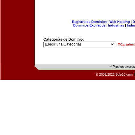
Registro de Dominios
|
Web Hosting
|
D
Dominios Expirados
|
Industrias
|
Indu
Categorías de Dominio:
[Pág. princi
** Precios expre
© 2002/2022 Solo10.com