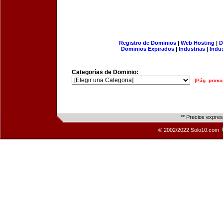
Registro de Dominios
|
Web Hosting
|
D
Dominios Expirados
|
Industrias
|
Indu
Categorías de Dominio:
[Pág. princi
** Precios expre
© 2002/2022 Solo10.com