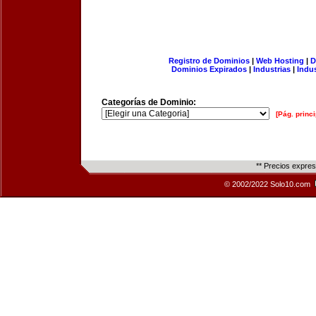
Registro de Dominios
|
Web Hosting
|
D
Dominios Expirados
|
Industrias
|
Indu
Categorías de Dominio:
[Pág. princi
** Precios expre
© 2002/2022 Solo10.com