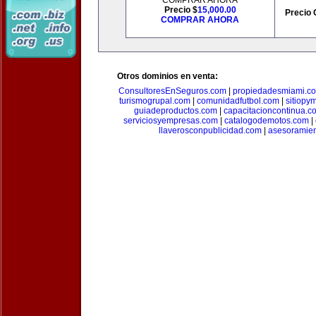
COMPRAR AHORA
Precio $
15,000.00
Precio 
COMPRAR AHORA
Otros dominios en venta:
ConsultoresEnSeguros.com
|
propiedadesmiami.c
turismogrupal.com
|
comunidadfutbol.com
|
sitiopy
guiadeproductos.com
|
capacitacioncontinua.c
serviciosyempresas.com
|
catalogodemotos.com
|
llaverosconpublicidad.com
|
asesoramie