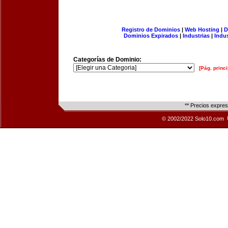
Registro de Dominios
|
Web Hosting
|
D
Dominios Expirados
|
Industrias
|
Indu
Categorías de Dominio:
[Pág. princi
** Precios expre
© 2002/2022 Solo10.com