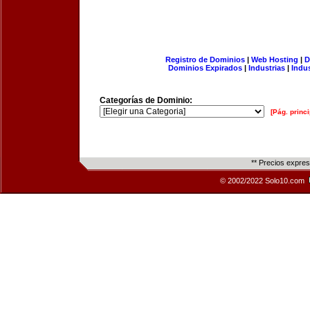
Registro de Dominios
|
Web Hosting
|
D
Dominios Expirados
|
Industrias
|
Indu
Categorías de Dominio:
[Pág. princi
** Precios expre
© 2002/2022 Solo10.com