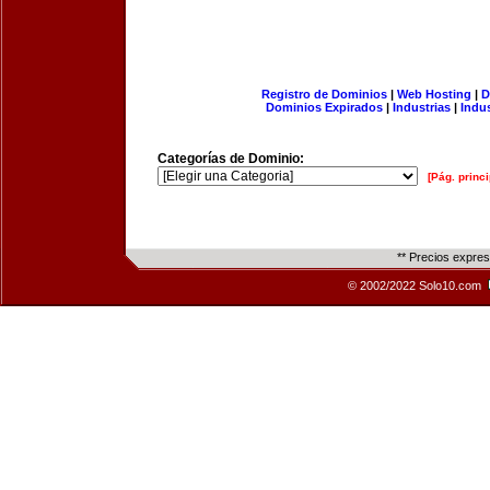
Registro de Dominios
|
Web Hosting
|
D
Dominios Expirados
|
Industrias
|
Indu
Categorías de Dominio:
[Pág. princi
** Precios expre
© 2002/2022 Solo10.com