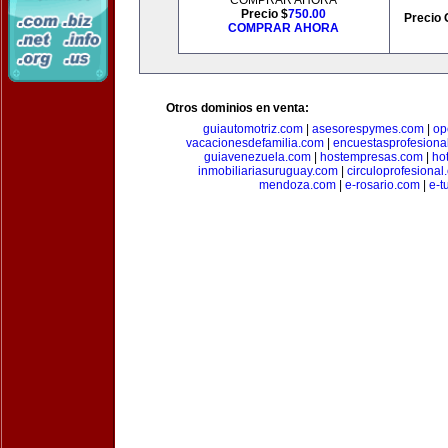
COMPRAR AHORA
Precio $
750.00
Precio 
COMPRAR AHORA
Otros dominios en venta:
guiautomotriz.com
|
asesorespymes.com
|
op
vacacionesdefamilia.com
|
encuestasprofesiona
guiavenezuela.com
|
hostempresas.com
|
ho
inmobiliariasuruguay.com
|
circuloprofesional
mendoza.com
|
e-rosario.com
|
e-