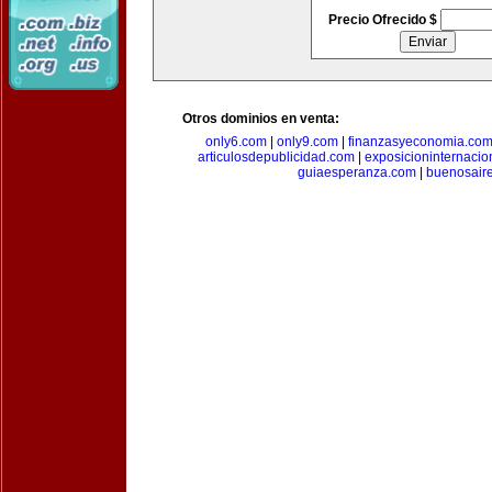
Precio Ofrecido $
Otros dominios en venta:
only6.com
|
only9.com
|
finanzasyeconomia.co
articulosdepublicidad.com
|
exposicioninternacio
guiaesperanza.com
|
buenosair