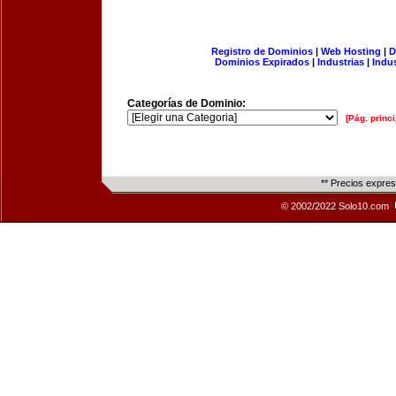
Registro de Dominios
|
Web Hosting
|
D
Dominios Expirados
|
Industrias
|
Indu
Categorías de Dominio:
[Pág. princi
** Precios expre
© 2002/2022 Solo10.com