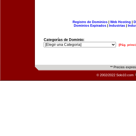
Registro de Dominios
|
Web Hosting
|
D
Dominios Expirados
|
Industrias
|
Indu
Categorías de Dominio:
[Pág. princi
** Precios expre
© 2002/2022 Solo10.com