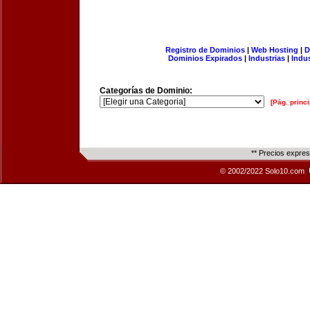
Registro de Dominios
|
Web Hosting
|
D
Dominios Expirados
|
Industrias
|
Indu
Categorías de Dominio:
[Pág. princi
** Precios expre
© 2002/2022 Solo10.com