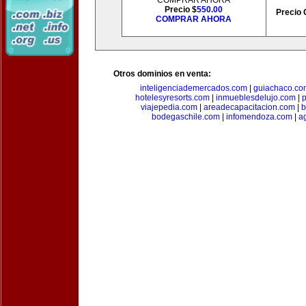
COMPRAR AHORA
Precio $
550.00
Precio 
COMPRAR AHORA
Otros dominios en venta:
inteligenciademercados.com
|
guiachaco.co
hotelesyresorts.com
|
inmueblesdelujo.com
|
p
viajepedia.com
|
areadecapacitacion.com
|
b
bodegaschile.com
|
infomendoza.com
|
a