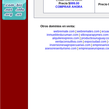
COMPRAR AHORA
Precio $
999.00
Precio 
COMPRAR AHORA
Otros dominios en venta:
webremate.com
|
webremates.com
|
ecuad
inmueblestucuman.com
|
sitiosparapymes.com
alquilerexpress.com
|
productosuruguay.c
ventaconsultiva.com
|
expociudad.com
|
inversionesagropecuarias.com
|
empresario
asesoresenturismo.com
|
empresaseuropeas.c