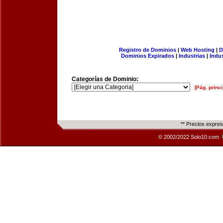
Registro de Dominios
|
Web Hosting
|
D
Dominios Expirados
|
Industrias
|
Indu
Categorías de Dominio:
[Pág. princi
** Precios expre
© 2002/2022 Solo10.com