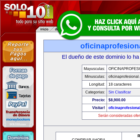
oficinaprofesio
El dueño de este dominio lo ha
Mayusculas:
OFICINAPROFES
Minusculas:
oficinaprofesional
Longitud:
18 caracteres
Categorias:
Sin Clasificar
Precio:
$8,900.00
Visitar!
oficinaprofesiona
Serán consideradas ofer
R