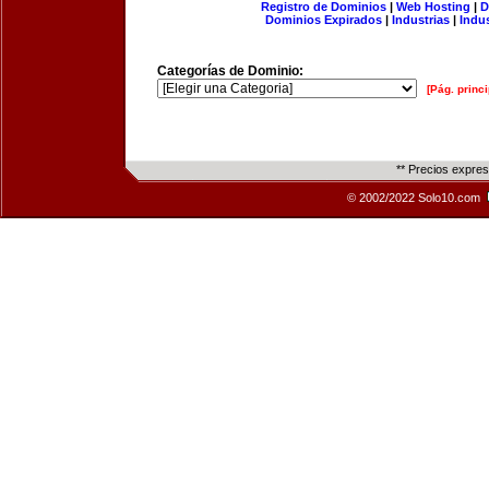
Registro de Dominios
|
Web Hosting
|
D
Dominios Expirados
|
Industrias
|
Indu
Categorías de Dominio:
[Pág. princi
** Precios expre
© 2002/2022 Solo10.com