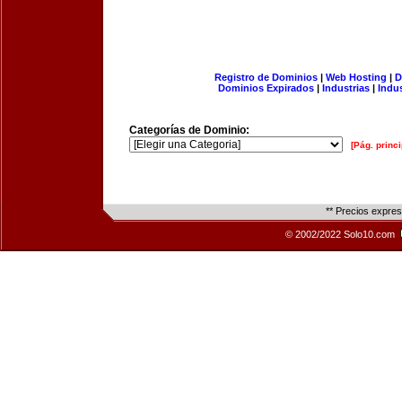
Registro de Dominios
|
Web Hosting
|
D
Dominios Expirados
|
Industrias
|
Indu
Categorías de Dominio:
[Pág. princi
** Precios expre
© 2002/2022 Solo10.com