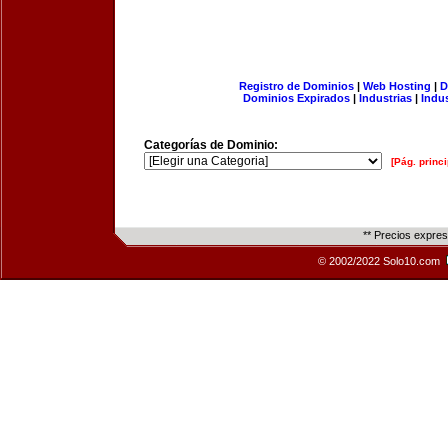
Registro de Dominios
|
Web Hosting
|
D
Dominios Expirados
|
Industrias
|
Indu
Categorías de Dominio:
[Pág. princi
** Precios expre
© 2002/2022 Solo10.com