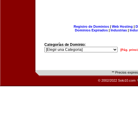
Registro de Dominios
|
Web Hosting
|
D
Dominios Expirados
|
Industrias
|
Indu
Categorías de Dominio:
[Pág. princi
** Precios expre
© 2002/2022 Solo10.com