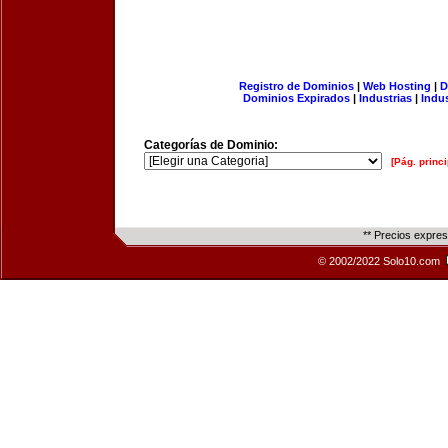
Registro de Dominios
|
Web Hosting
|
D
Dominios Expirados
|
Industrias
|
Indu
Categorías de Dominio:
[Pág. princi
** Precios expre
© 2002/2022 Solo10.com