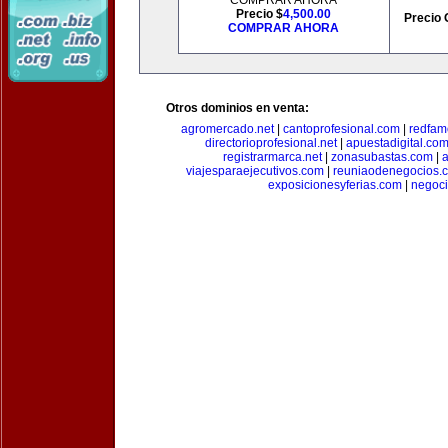
COMPRAR AHORA
Precio $
4,500.00
Precio 
COMPRAR AHORA
Otros dominios en venta:
agromercado.net
|
cantoprofesional.com
|
redfam
directorioprofesional.net
|
apuestadigital.co
registrarmarca.net
|
zonasubastas.com
|
a
viajesparaejecutivos.com
|
reuniaodenegocios.
exposicionesyferias.com
|
negoc