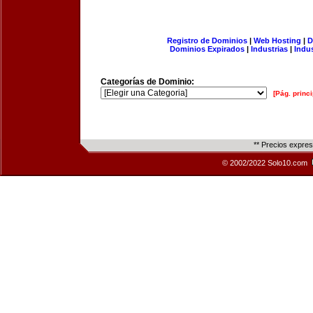
Registro de Dominios
|
Web Hosting
|
D
Dominios Expirados
|
Industrias
|
Indu
Categorías de Dominio:
[Pág. princi
** Precios expre
© 2002/2022 Solo10.com